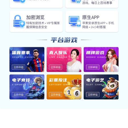
提到鹰眼与狼耳，这两个形象分别代表着超凡脱俗的观察力
和敏锐细致的洞察力。在比赛中，对手能够准确捕捉到每一
个细节，将决定胜负。在此背景下，聪明而具备战略思维的
重要性愈加凸显。
例如，在一场关键时刻，当局面陷入僵局时，一方能够通过
出色的方法迅速识别并抓住机会，就如同鹰眼般看透全局。
而狼耳则象征着对风险与机遇高度敏感，它们能够第一时间
作出反应，从而指导球队进行合理决策。
因此，在面对勇士马刺这样实力强劲且经验丰富的球队时，
鹰眼与狼耳并非单纯依赖身体素质或技巧，而是凭借深厚智
慧与瞬息万变之际把握机会，使得他们最终取得胜利。这一
切都表明了智慧在竞技场上的巨大作用。
3、心理战的重要性