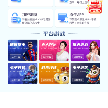
历史版本更新 · 滑动查看详情
向右滑动，快速浏览博鱼官网 App各版本内容变更
v6.3.0
v6.2.0
发布于 2025年10月
发布于 2025
多终端数据同步机制上线，收藏和偏
新增热门赛
好设置自动保存。
高热度内容
赛事推荐系统引入行为学习逻辑，提
用户等级系
升个性化体验。
状态可视化
新增教学视频专栏，覆盖常见赛事操
夜间护眼模