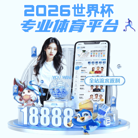
注册入口
用户使用协议
一、协议的接受
在您访问或使用本平台（以下简称“本平台”或“本服务”）之前，
请您仔细阅读并充分理解本《用户使用协议》（以下简称“本协
议”）。一旦您注册、登录、访问或使用本平台，即视为您已阅
读、理解并同意受本协议全部条款的约束。
二、账户注册与使用
1. 用户在注册时应提供真实、合法、有效的信息，并保证资料的