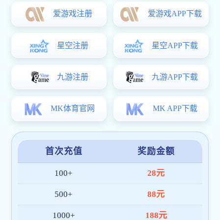
侵犯他人合法权益，包括隐私权、名誉权、知识产权等
进行任何未经授权的商业推广或广告行为
使用自动化工具批量抓取、爬虫、数据镜像等行为
五、知识产权声明
本平台上的所有内容（包括但不限于界面结构、数据接口、文
字、图像、音频、源代码等）均归本平台或关联方所有，受相关
法律保护。未经授权，用户不得以任何形式使用。
六、服务中止与终止
在以下任一情况下，平台有权中止或终止对用户的全部或部分服
务，且无需提前通知：
用户违反本协议内容或法律法规
用户提供虚假信息或存在安全风险
基于博鱼官网首页官网(中国)股份有限公司官网平台运营策略
的调整