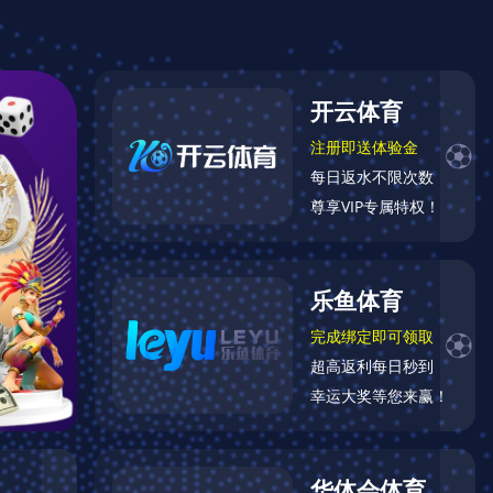
App
公司
体育
注册入口
简介
热点
便捷
、高清视频、 实时比分与