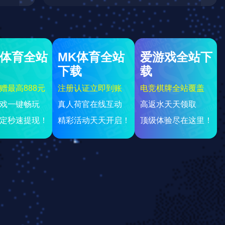
汉姆联达成个人协议。这一消
转会动态无疑将影响到多支球
涯背景、他与弗拉门戈的潜在
们希望能为读者提供更全面的
系中崭露头角，逐渐成为球队
自己的竞技水平，还获得了宝贵
。