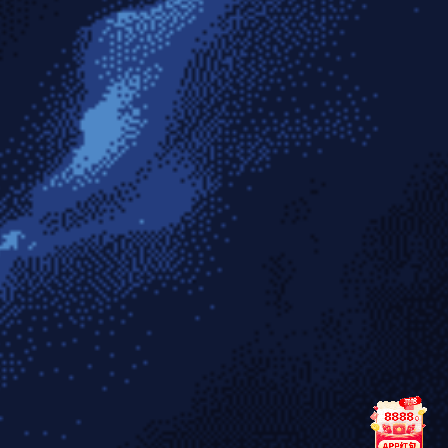
中了帕奎塔在中场组织与防守
们还计划围绕他进行转会市场
题，那么对于双方都可能造成
验着他的心理素质和应变能
这样一位具备国际比赛经验，
帮助团队建立更好的战术体
更多赞助商和投资者关注。当