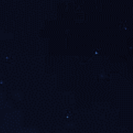
下一篇
杰弗森谈浓眉身体状况称或难以承