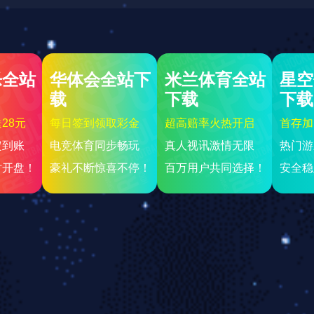
文
曝出，巴西球员帕奎塔有意加盟弗拉门戈，并且已与英超球队西
在巴西和欧洲足坛。帕奎塔作为一名才华横溢的中场球员，他的
中，我们将从四个方面详细分析这一事件，包括帕奎塔的职业生
细节，以及这笔转会对未来比赛形势的影响。通过这些分析，我
业生涯背景
训时期就展现出了出色的足球天赋。早期，他在弗拉门戈青训体
的踢球风格和出色的技术能力，吸引了许多欧洲俱乐部的关注。
米兰，在意甲联赛中继续自己的职业生涯。在这里，他不仅提升了
米兰整体战绩起伏不定，帕奎塔在队中的表现也受到了一定影响