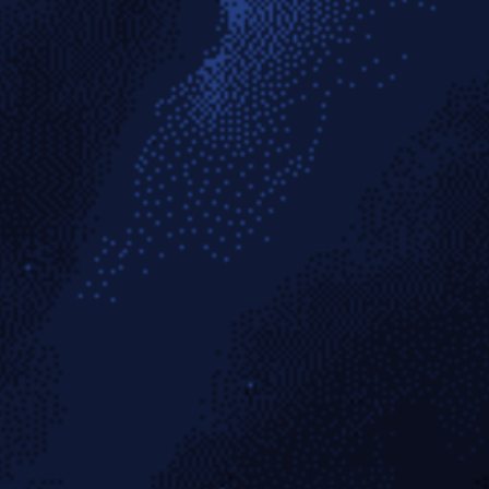
果这样的高水平运动员选择回到南美洲，不仅是对本土足球的一
许意味着未来我们可以看到更多具有实力和潜力的新星涌现出来
欲加盟弗拉门戈已与西汉姆达成个人协议”这一消息，不仅关乎
化的一面。从历史渊源到现实利益，以及未来可能带来的影响，
一事件必将在接下来的时间内继续发酵，引发媒体和球迷们持续
我们期待新篇章的发展！