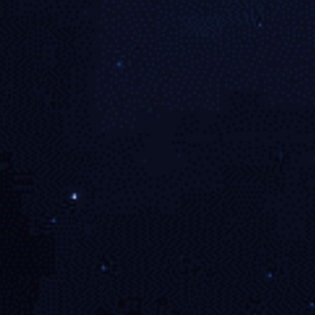
2026-07-18
球队缺乏约基奇式传球手需降低
在现代篮球的战术体系中，传球手的作
2026-06-07
曼联转会动态M费斯科特成重点
本文将围绕曼联近期的转会动态展开讨
2026-08-03
博鱼官网
博鱼官网官方网站【KY1.AC】官网认
海
证:手机版、app下载、登录入口、官
s